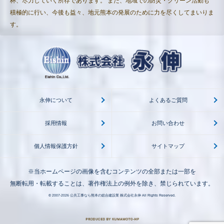
杯、尽力していく所存であります。 また、地域での防災・クリーン活動も
積極的に行い、今後も益々、地元熊本の発展のために力を尽くしてまいりま
す。
永伸について
よくあるご質問
採用情報
お問い合わせ
個人情報保護方針
サイトマップ
※当ホームページの画像を含むコンテンツの全部または一部を
無断転用・転載することは、著作権法上の例外を除き、禁じられています。
© 2007-2026
公共工事なら熊本の総合建設業 株式会社永伸
All Rights Reserved.