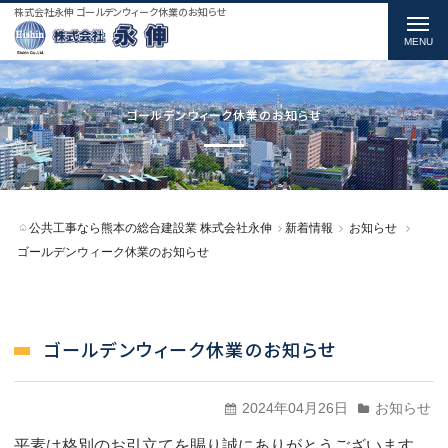
株式会社永伸 ゴールデンウィーク休業のお知らせ
t
o
g
g
ゴールデンウィーク休業のお知らせ
l
e
n
公共工事なら熊本の総合建設業 株式会社永伸
新着情報
お知らせ
a
ゴールデンウィーク休業のお知らせ
v
i
g
ゴールデンウィーク休業のお知らせ
a
t
2024年04月26日
お知らせ
i
平素は格別のお引立てを賜り誠にありがとうございます。