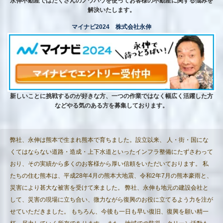
永伸不動産ではたくさんのノウハウを使ってお客様の不動産に関する悩みを
解決いたします。
マイナビ2024 株式会社永伸
新しいことに挑戦するのが好きな方、一つの作業ではなく幅広く活躍した方
などやる気のある方を募集しております。
弊社、永伸は熊本で生まれ熊本で育ちました。設立以来、 人・街・国にな
くてはならない道路・造成・上下水道といったインフラ整備にたずさわって
おり、その実績から多くのお客様から厚い信頼をいただいております。 私
たちの住む熊本は、平成28年4月の熊本大地震、令和2年7月の熊本豪雨と、
災害により甚大な被害を受けて来ました。 弊社、永伸も地元の建設会社と
して、災害の現場に立ち合い、微力ながら復興のお役に立てるよう力を注が
せていただきました。 もちろん、今後も一日も早い復旧、復興を願い精一