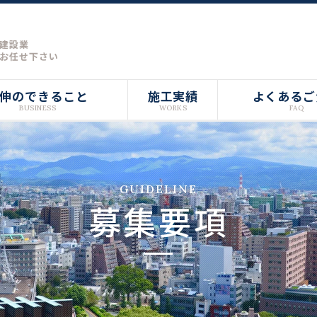
建設業
お任せ下さい
伸のできること
施工実績
よくあるご
BUSINESS
WORKS
FAQ
GUIDELINE
募集要項