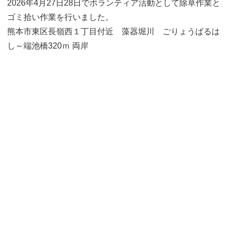
2026年4月27日28日でボランティア活動として除草作業と
o
ゴミ拾い作業を行いました。
n
熊本市東区長嶺西１丁目付近 藻器堀川 ごりょうばるは
し～端池橋320ｍ 両岸