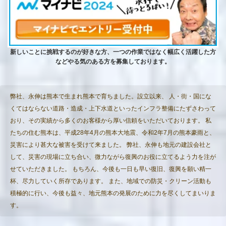
新しいことに挑戦するのが好きな方、一つの作業ではなく幅広く活躍した方
などやる気のある方を募集しております。
弊社、永伸は熊本で生まれ熊本で育ちました。設立以来、 人・街・国にな
くてはならない道路・造成・上下水道といったインフラ整備にたずさわって
おり、その実績から多くのお客様から厚い信頼をいただいております。 私
たちの住む熊本は、平成28年4月の熊本大地震、令和2年7月の熊本豪雨と、
災害により甚大な被害を受けて来ました。 弊社、永伸も地元の建設会社と
して、災害の現場に立ち合い、微力ながら復興のお役に立てるよう力を注が
せていただきました。 もちろん、今後も一日も早い復旧、復興を願い精一
杯、尽力していく所存であります。 また、地域での防災・クリーン活動も
積極的に行い、今後も益々、地元熊本の発展のために力を尽くしてまいりま
す。