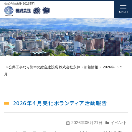
株式会社永伸 2026 5月
t
o
g
g
2026.05.21
l
e
n
公共工事なら熊本の総合建設業 株式会社永伸
新着情報
2026年
5
a
月
v
i
g
2026年４月美化ボランティア活動報告
a
t
2026年05月21日
イベント
i