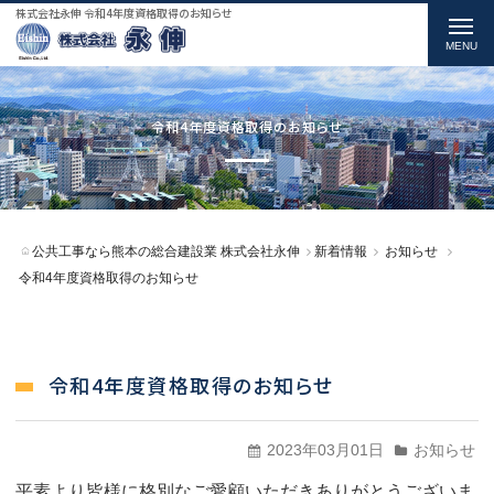
株式会社永伸 令和4年度資格取得のお知らせ
t
o
g
g
令和4年度資格取得のお知らせ
l
e
n
公共工事なら熊本の総合建設業 株式会社永伸
新着情報
お知らせ
a
令和4年度資格取得のお知らせ
v
i
g
令和4年度資格取得のお知らせ
a
t
2023年03月01日
お知らせ
i
平素より皆様に格別なご愛顧いただきありがとうございま