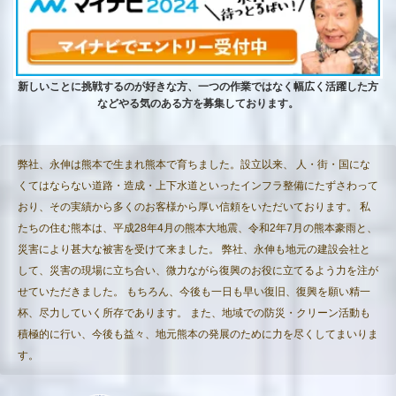
新しいことに挑戦するのが好きな方、一つの作業ではなく幅広く活躍した方
などやる気のある方を募集しております。
弊社、永伸は熊本で生まれ熊本で育ちました。設立以来、 人・街・国にな
くてはならない道路・造成・上下水道といったインフラ整備にたずさわって
おり、その実績から多くのお客様から厚い信頼をいただいております。 私
たちの住む熊本は、平成28年4月の熊本大地震、令和2年7月の熊本豪雨と、
災害により甚大な被害を受けて来ました。 弊社、永伸も地元の建設会社と
して、災害の現場に立ち合い、微力ながら復興のお役に立てるよう力を注が
せていただきました。 もちろん、今後も一日も早い復旧、復興を願い精一
杯、尽力していく所存であります。 また、地域での防災・クリーン活動も
積極的に行い、今後も益々、地元熊本の発展のために力を尽くしてまいりま
す。