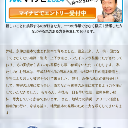
新しいことに挑戦するのが好きな方、一つの作業ではなく幅広く活躍した方
などやる気のある方を募集しております。
弊社、永伸は熊本で生まれ熊本で育ちました。設立以来、 人・街・国にな
くてはならない道路・造成・上下水道といったインフラ整備にたずさわって
おり、その実績から多くのお客様から厚い信頼をいただいております。 私
たちの住む熊本は、平成28年4月の熊本大地震、令和2年7月の熊本豪雨と、
災害により甚大な被害を受けて来ました。 弊社、永伸も地元の建設会社と
して、災害の現場に立ち合い、微力ながら復興のお役に立てるよう力を注が
せていただきました。 もちろん、今後も一日も早い復旧、復興を願い精一
杯、尽力していく所存であります。 また、地域での防災・クリーン活動も
積極的に行い、今後も益々、地元熊本の発展のために力を尽くしてまいりま
す。