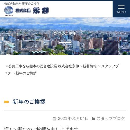
株式会社永伸 新年のご挨拶
t
o
g
g
新年のご挨拶
l
e
n
公共工事なら熊本の総合建設業 株式会社永伸
新着情報
スタッフブ
a
ログ
新年のご挨拶
v
i
g
新年のご挨拶
a
t
2021年01月04日
スタッフブログ
i
謹んで新年のご挨拶を申し上げます。